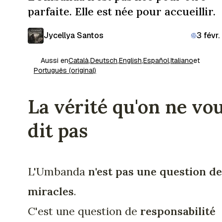
parfaite. Elle est née pour accueillir.
Jycellya Santos
3 févr
Aussi en
Català
,
Deutsch
,
English
,
Español
,
Italiano
et
Português (original)
La vérité qu'on ne vo
dit pas
L'Umbanda
n'est pas une question de
miracles
.
C'est une question de
responsabilité