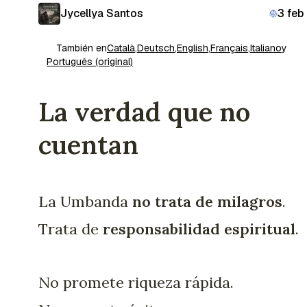
Jycellya Santos
3 feb
También en
Català
,
Deutsch
,
English
,
Français
,
Italiano
y
Português (original)
La verdad que no
cuentan
La Umbanda
no trata de milagros
.
Trata de
responsabilidad espiritual
.
No promete riqueza rápida.