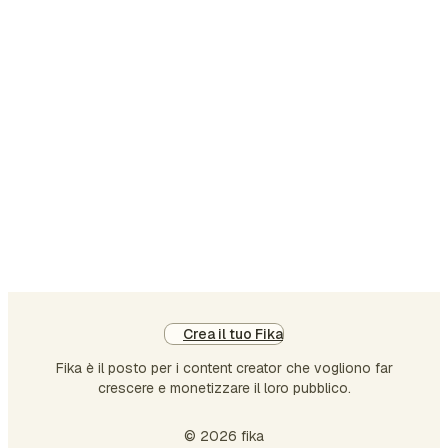
mo
più
diff
co
dis
e
co
Tu
in
es
ru
at
a
Crea il tuo Fika
qu
Fika è il posto per i content creator che vogliono far
crescere e monetizzare il loro pubblico.
© 2026 fika