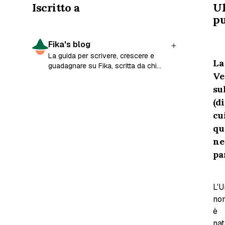
Iscritto a
U
pu
Fika's blog
La guida per scrivere, crescere e
La
guadagnare su Fika, scritta da chi
Ve
l’ha creata.
su
(di
cu
qu
ne
pa
L'
no
è
nat